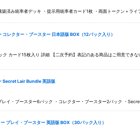
築済み統率者デッキ ・提示用統率者カード1枚 ・両面トークン＋ライフホ
コレクター・ブースター 日本語版 BOX（12パック入り）
ク カード15枚入り 詳細 【二次予約】表記のある商品はご用意でき
t Lair Bundle 英語版
・ブースター6パック ・コレクター・ブースター2パック ・Secret L
 プレイ・ブースター 英語版 BOX（30パック入り）