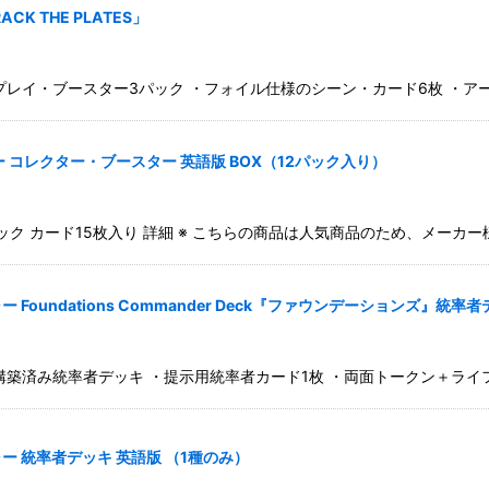
K THE PLATES」
レイ・ブースター3パック ・フォイル仕様のシーン・カード6枚 ・アート
コレクター・ブースター 英語版 BOX（12パック入り）
ク カード15枚入り 詳細 ※ こちらの商品は人気商品のため、メーカ
undations Commander Deck『ファウンデーションズ』統率者
築済み統率者デッキ ・提示用統率者カード1枚 ・両面トークン＋ライフ
 統率者デッキ 英語版 （1種のみ）