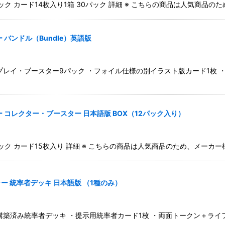
ク カード14枚入り1箱 30パック 詳細 ※ こちらの商品は人気商品
バンドル（Bundle）英語版
レイ・ブースター9パック ・フォイル仕様の別イラスト版カード1枚 ・フ
コレクター・ブースター 日本語版 BOX（12パック入り）
ク カード15枚入り 詳細 ※ こちらの商品は人気商品のため、メーカ
 統率者デッキ 日本語版 （1種のみ）
築済み統率者デッキ ・提示用統率者カード1枚 ・両面トークン＋ライフホ