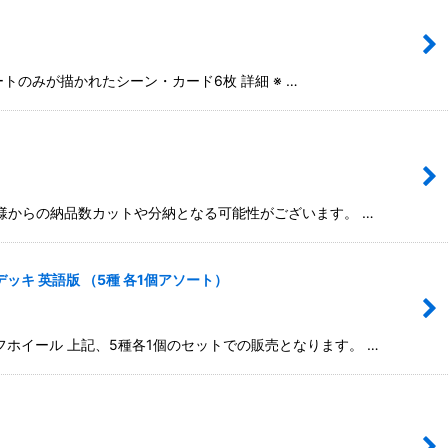
のみが描かれたシーン・カード6枚 詳細 ※ …
ー様からの納品数カットや分納となる可能性がございます。 …
デッキ 英語版 （5種 各1個アソート）
ホイール 上記、5種各1個のセットでの販売となります。 …