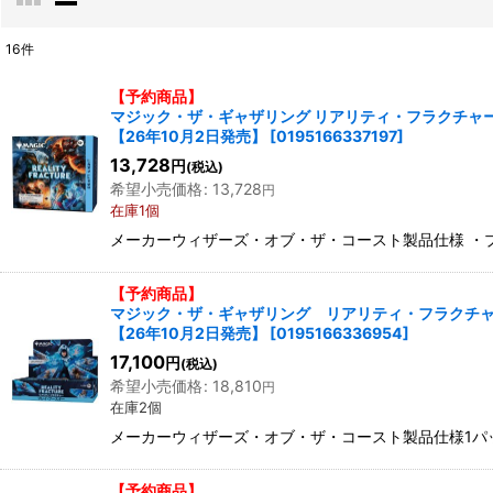
16
件
表示数
:
【予約商品】
マジック・ザ・ギャザリング リアリティ・フラクチャー ドラフ
在庫あり
【26年10月2日発売】
[
0195166337197
]
13,728
円
(税込)
並び順
:
希望小売価格
:
13,728
円
在庫1個
メーカーウィザーズ・オブ・ザ・コースト製品仕様 ・プレ
【予約商品】
マジック・ザ・ギャザリング リアリティ・フラクチャー
【26年10月2日発売】
[
0195166336954
]
17,100
円
(税込)
希望小売価格
:
18,810
円
在庫2個
メーカーウィザーズ・オブ・ザ・コースト製品仕様1パッ
【予約商品】