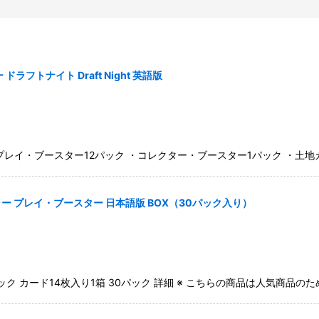
トナイト Draft Night 英語版
イ・ブースター12パック ・コレクター・ブースター1パック ・土地カ
絞り込む
 プレイ・ブースター 日本語版 BOX（30パック入り）
ク カード14枚入り1箱 30パック 詳細 ※ こちらの商品は人気商品