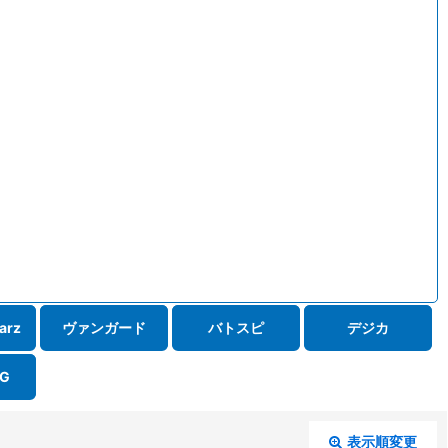
arz
ヴァンガード
バトスピ
デジカ
G
表示順変更