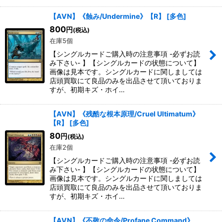
【AVN】《蝕み/Undermine》【R】
[
多色
]
800
円
(税込)
在庫5個
【シングルカードご購入時の注意事項 -必ずお読
み下さい- 】【シングルカードの状態について】
画像は見本です。シングルカードに関しましては
店頭買取にて良品のみを出品させて頂いておりま
すが、初期キズ・ホイ…
【AVN】《残酷な根本原理/Cruel Ultimatum》
【R】
[
多色
]
80
円
(税込)
在庫2個
【シングルカードご購入時の注意事項 -必ずお読
み下さい- 】【シングルカードの状態について】
画像は見本です。シングルカードに関しましては
店頭買取にて良品のみを出品させて頂いておりま
すが、初期キズ・ホイ…
【AVN】《不敬の命令/Profane Command》