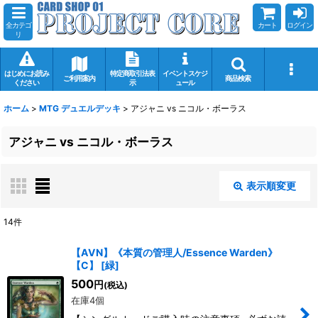
全カテゴ
カート
ログイン
リ
はじめにお読み
特定商取引法表
イベントスケジ
ご利用案内
商品検索
ください
示
ュール
ホーム
>
MTG デュエルデッキ
>
アジャニ vs ニコル・ボーラス
アジャニ vs ニコル・ボーラス
表示順変更
閉じる
14
件
表示数
:
【AVN】《本質の管理人/Essence Warden》
【C】
[
緑
]
在庫あり
500
円
(税込)
在庫4個
並び順
: