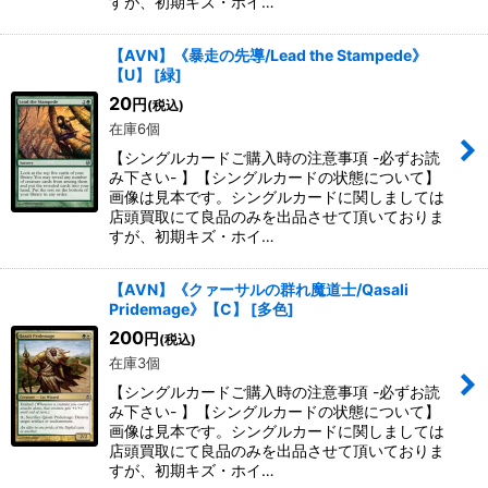
すが、初期キズ・ホイ…
【AVN】《暴走の先導/Lead the Stampede》
【U】
[
緑
]
20
円
(税込)
在庫6個
【シングルカードご購入時の注意事項 -必ずお読
み下さい- 】【シングルカードの状態について】
画像は見本です。シングルカードに関しましては
店頭買取にて良品のみを出品させて頂いておりま
すが、初期キズ・ホイ…
【AVN】《クァーサルの群れ魔道士/Qasali
Pridemage》【C】
[
多色
]
200
円
(税込)
在庫3個
【シングルカードご購入時の注意事項 -必ずお読
み下さい- 】【シングルカードの状態について】
画像は見本です。シングルカードに関しましては
店頭買取にて良品のみを出品させて頂いておりま
すが、初期キズ・ホイ…