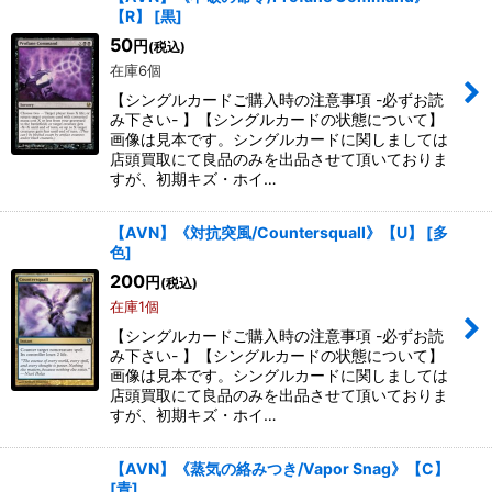
【R】
[
黒
]
50
円
(税込)
在庫6個
【シングルカードご購入時の注意事項 -必ずお読
み下さい- 】【シングルカードの状態について】
画像は見本です。シングルカードに関しましては
店頭買取にて良品のみを出品させて頂いておりま
すが、初期キズ・ホイ…
【AVN】《対抗突風/Countersquall》【U】
[
多
色
]
200
円
(税込)
在庫1個
【シングルカードご購入時の注意事項 -必ずお読
み下さい- 】【シングルカードの状態について】
画像は見本です。シングルカードに関しましては
店頭買取にて良品のみを出品させて頂いておりま
すが、初期キズ・ホイ…
【AVN】《蒸気の絡みつき/Vapor Snag》【C】
[
青
]