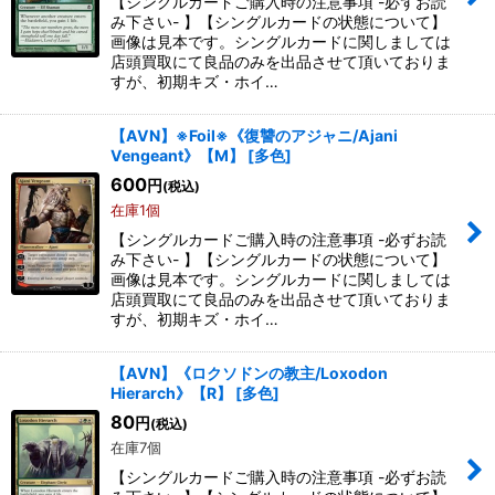
【シングルカードご購入時の注意事項 -必ずお読
み下さい- 】【シングルカードの状態について】
画像は見本です。シングルカードに関しましては
絞り込む
店頭買取にて良品のみを出品させて頂いておりま
すが、初期キズ・ホイ…
【AVN】※Foil※《復讐のアジャニ/Ajani
Vengeant》【M】
[
多色
]
600
円
(税込)
在庫1個
【シングルカードご購入時の注意事項 -必ずお読
み下さい- 】【シングルカードの状態について】
画像は見本です。シングルカードに関しましては
店頭買取にて良品のみを出品させて頂いておりま
すが、初期キズ・ホイ…
【AVN】《ロクソドンの教主/Loxodon
Hierarch》【R】
[
多色
]
80
円
(税込)
在庫7個
【シングルカードご購入時の注意事項 -必ずお読