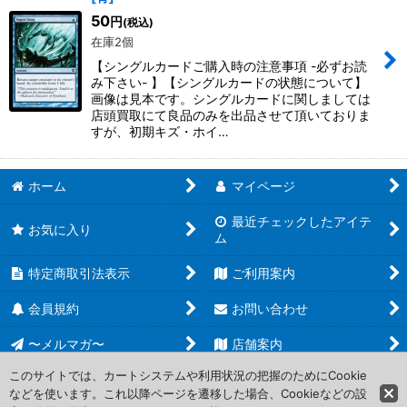
50
円
(税込)
在庫2個
【シングルカードご購入時の注意事項 -必ずお読
み下さい- 】【シングルカードの状態について】
画像は見本です。シングルカードに関しましては
店頭買取にて良品のみを出品させて頂いておりま
すが、初期キズ・ホイ…
ホーム
マイページ
最近チェックしたアイテ
お気に入り
ム
特定商取引法表示
ご利用案内
会員規約
お問い合わせ
〜メルマガ〜
店舗案内
このサイトでは、カートシステムや利用状況の把握のためにCookie
などを使います。これ以降ページを遷移した場合、Cookieなどの設
Copyright (C) 2006-2017 PROJECT CORE Corporation. All Rights