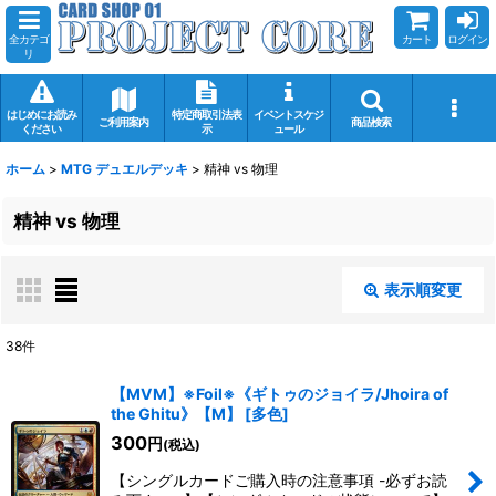
全カテゴ
カート
ログイン
リ
はじめにお読み
特定商取引法表
イベントスケジ
ご利用案内
商品検索
ください
示
ュール
ホーム
>
MTG デュエルデッキ
>
精神 vs 物理
精神 vs 物理
表示順変更
閉じる
38
件
表示数
:
【MVM】※Foil※《ギトゥのジョイラ/Jhoira of
the Ghitu》【M】
[
多色
]
在庫あり
300
円
(税込)
並び順
:
【シングルカードご購入時の注意事項 -必ずお読