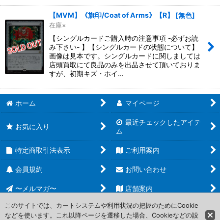
【MVM】《旗印/Coat of Arms》【R】
[
無色
]
在庫×
【シングルカードご購入時の注意事項 -必ずお読
み下さい- 】【シングルカードの状態について】
画像は見本です。シングルカードに関しましては
店頭買取にて良品のみを出品させて頂いておりま
すが、初期キズ・ホイ…
ホーム
マイページ
最近チェックしたアイテ
お気に入り
ム
特定商取引法表示
ご利用案内
会員規約
お問い合わせ
〜メルマガ〜
店舗案内
このサイトでは、カートシステムや利用状況の把握のためにCookie
などを使います。これ以降ページを遷移した場合、Cookieなどの設
Copyright (C) 2006-2017 PROJECT CORE Corporation. All Rights