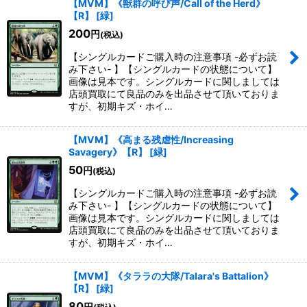
【MVM】《獣群の呼び声/Call of the Herd》
【R】
[
緑
]
200
円
(税込)
【シングルカードご購入時の注意事項 -必ずお読
み下さい- 】【シングルカードの状態について】
画像は見本です。シングルカードに関しましては
店頭買取にて良品のみを出品させて頂いておりま
すが、初期キズ・ホイ…
【MVM】《高まる残虐性/Increasing
Savagery》【R】
[
緑
]
50
円
(税込)
【シングルカードご購入時の注意事項 -必ずお読
み下さい- 】【シングルカードの状態について】
画像は見本です。シングルカードに関しましては
店頭買取にて良品のみを出品させて頂いておりま
すが、初期キズ・ホイ…
【MVM】《タララの大隊/Talara's Battalion》
【R】
[
緑
]
80