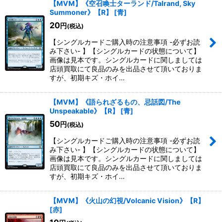
【MVM】《空召喚士ターランド/Talrand, Sky
Summoner》【R】
[
青
]
20
円
(税込)
【シングルカードご購入時の注意事項 -必ずお読
み下さい- 】【シングルカードの状態について】
画像は見本です。シングルカードに関しましては
店頭買取にて良品のみを出品させて頂いておりま
すが、初期キズ・ホイ…
【MVM】《語られざるもの、忌話図/The
Unspeakable》【R】
[
青
]
50
円
(税込)
【シングルカードご購入時の注意事項 -必ずお読
み下さい- 】【シングルカードの状態について】
画像は見本です。シングルカードに関しましては
店頭買取にて良品のみを出品させて頂いておりま
すが、初期キズ・ホイ…
【MVM】《火山の幻視/Volcanic Vision》【R】
[
赤
]