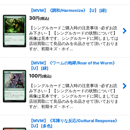
【MVM】《調和/Harmonize》【U】
[
緑
]
30
円
(税込)
【シングルカードご購入時の注意事項 -必ずお読
み下さい- 】【シングルカードの状態について】
画像は見本です。シングルカードに関しましては
店頭買取にて良品のみを出品させて頂いておりま
すが、初期キズ・ホイ…
【MVM】《ワームの咆哮/Roar of the Wurm》
【U】
[
緑
]
100
円
(税込)
【シングルカードご購入時の注意事項 -必ずお読
み下さい- 】【シングルカードの状態について】
画像は見本です。シングルカードに関しましては
店頭買取にて良品のみを出品させて頂いておりま
すが、初期キズ・ホイ…
【MVM】《耳障りな反応/Guttural Response》
【U】
[
多色
]