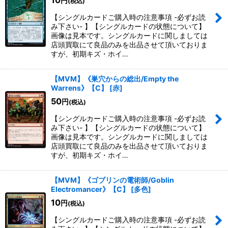
10
円
(税込)
【シングルカードご購入時の注意事項 -必ずお読
み下さい- 】【シングルカードの状態について】
画像は見本です。シングルカードに関しましては
店頭買取にて良品のみを出品させて頂いておりま
すが、初期キズ・ホイ…
【MVM】《巣穴からの総出/Empty the
Warrens》【C】
[
赤
]
50
円
(税込)
【シングルカードご購入時の注意事項 -必ずお読
み下さい- 】【シングルカードの状態について】
画像は見本です。シングルカードに関しましては
店頭買取にて良品のみを出品させて頂いておりま
すが、初期キズ・ホイ…
【MVM】《ゴブリンの電術師/Goblin
Electromancer》【C】
[
多色
]
10
円
(税込)
【シングルカードご購入時の注意事項 -必ずお読