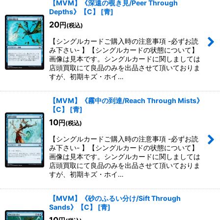
【MVM】《深遠の覗き見/Peer Through
Depths》【C】
[
青
]
20
円
(税込)
【シングルカードご購入時の注意事項 -必ずお読
み下さい- 】【シングルカードの状態について】
画像は見本です。シングルカードに関しましては
店頭買取にて良品のみを出品させて頂いておりま
すが、初期キズ・ホイ…
【MVM】《霧中の到達/Reach Through Mists》
【C】
[
青
]
10
円
(税込)
【シングルカードご購入時の注意事項 -必ずお読
み下さい- 】【シングルカードの状態について】
画像は見本です。シングルカードに関しましては
店頭買取にて良品のみを出品させて頂いておりま
すが、初期キズ・ホイ…
【MVM】《砂のふるい分け/Sift Through
Sands》【C】
[
青
]