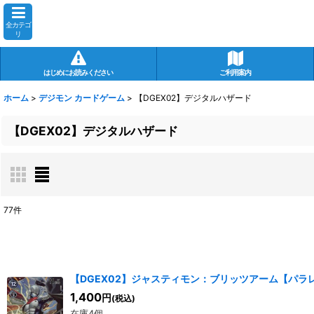
全カテゴ
リ
はじめにお読みください
ご利用案内
ホーム
>
デジモン カードゲーム
>
【DGEX02】デジタルハザード
【DGEX02】デジタルハザード
77
件
表示数
:
在庫あり
【DGEX02】ジャスティモン：ブリッツアーム【パラ
並び順
:
1,400
円
(税込)
在庫4個