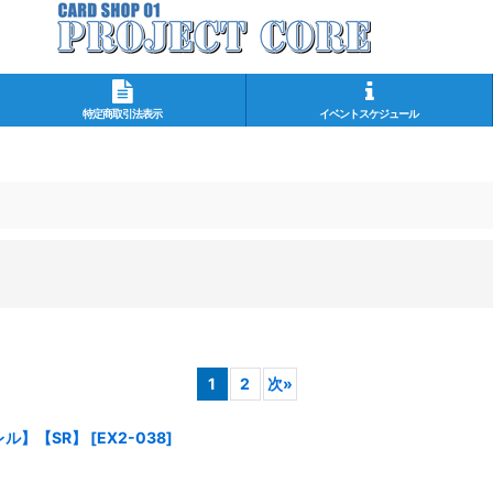
特定商取引法表示
イベントスケジュール
1
2
次
»
レル】【SR】
[
EX2-038
]