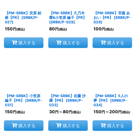
【PM-SRBK】安原 絵
【PM-SRBK】久乃木
【PM-SRBK】宮森 あ
麻【PR】
[
SRBK/P-
愛&小笠原 綸子【PR】
おい【PR】
[
SRBK/P-
027
]
[
SRBK/P-028
]
029
]
150
80
100
円
円
円
(税込)
(税込)
(税込)
購入する
購入する
購入する
【PM-SRBK】小笠原
【PM-SRBK】佐藤 沙
【PM-SRBK】5人の
綸子【PR】
[
SRBK/P-
羅【PR】
[
SRBK/P-
夢【PR】
[
SRBK/P-
031
]
033
]
034
]
150
30
～80
150
～200
円
円
円
円
円
(税込)
(税込)
(税込)
購入する
購入する
購入する