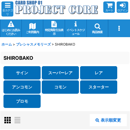
全カテゴ
カート
ログイン
リ
はじめにお読み
特定商取引法表
イベントスケジ
ご利用案内
商品検索
ください
示
ュール
ホーム
>
プレシャスメモリーズ
>
SHIROBAKO
SHIROBAKO
サイン
スーパーレア
レア
アンコモン
コモン
スターター
プロモ
表示順変更
閉じる