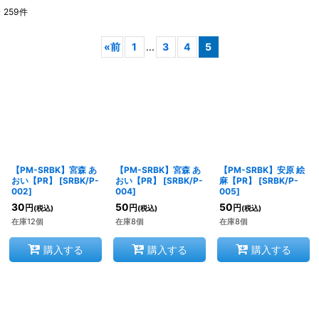
259
件
表示数
:
«
前
1
...
3
4
5
在庫あり
並び順
:
絞り込む
【PM-SRBK】宮森 あ
【PM-SRBK】宮森 あ
【PM-SRBK】安原 絵
おい【PR】
[
SRBK/P-
おい【PR】
[
SRBK/P-
麻【PR】
[
SRBK/P-
002
]
004
]
005
]
30
50
50
円
円
円
(税込)
(税込)
(税込)
在庫12個
在庫8個
在庫8個
購入する
購入する
購入する