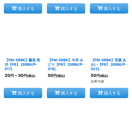
購入する
購入する
購入する
【PM-SRBK】藤堂 美
【PM-SRBK】今井 み
【PM-SRBK】宮森 あ
沙【PR】
[
SRBK/P-
どり【PR】
[
SRBK/P-
おい【PR】
[
SRBK/P-
017
]
018
]
023
]
20
～30
50
50
円
円
円
円
(税込)
(税込)
(税込)
在庫15個
購入する
購入する
購入する