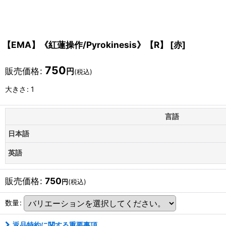
【EMA】《紅蓮操作/Pyrokinesis》【R】
[
赤
]
750
販売価格
:
円
(税込)
大きさ
:
1
言語
日本語
英語
販売価格
:
750
円
(税込)
数量
:
返品特約に関する重要事項