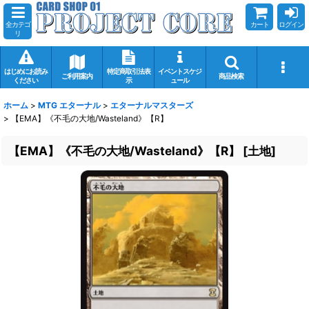
全カテゴ
カート
ログイン
リ
はじめにお読み
特定商取引法表
イベントスケジ
ご利用案内
商品検索
ください
示
ュール
ホーム
>
MTG エターナル
>
エターナルマスターズ
>
【EMA】《不毛の大地/Wasteland》【R】
【EMA】《不毛の大地/Wasteland》【R】
[
土地
]