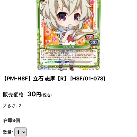
【PM-HSF】立石 志摩【R】
[
HSF/01-078
]
30
販売価格
:
円
(税込)
大きさ
:
2
在庫8個
数量
: