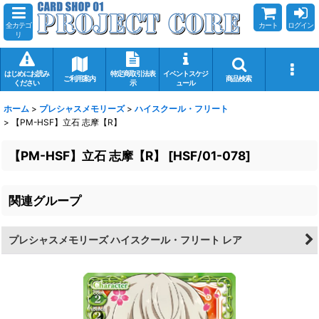
全カテゴ
カート
ログイン
リ
はじめにお読み
特定商取引法表
イベントスケジ
ご利用案内
商品検索
ください
示
ュール
ホーム
>
プレシャスメモリーズ
>
ハイスクール・フリート
>
【PM-HSF】立石 志摩【R】
【PM-HSF】立石 志摩【R】
[
HSF/01-078
]
関連グループ
プレシャスメモリーズ ハイスクール・フリート レア