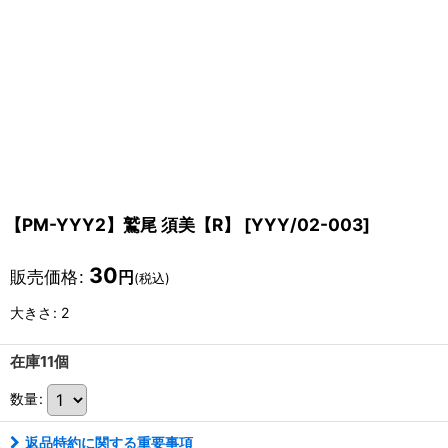
【PM-YYY2】鷲尾 須美【R】
[
YYY/02-003
]
30
販売価格
:
円
(税込)
大きさ
:
2
在庫11個
数量
:
返品特約に関する重要事項