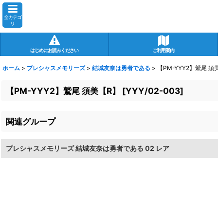
全カテゴ
リ
はじめにお読みください
ご利用案内
ホーム
>
プレシャスメモリーズ
>
結城友奈は勇者である
>
【PM-YYY2】鷲尾 須
【PM-YYY2】鷲尾 須美【R】
[
YYY/02-003
]
関連グループ
プレシャスメモリーズ 結城友奈は勇者である 02 レア