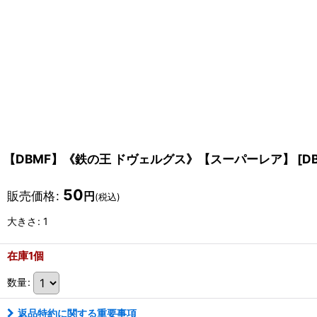
【DBMF】《鉄の王 ドヴェルグス》【スーパーレア】
[
D
50
販売価格
:
円
(税込)
大きさ
:
1
在庫1個
数量
:
返品特約に関する重要事項