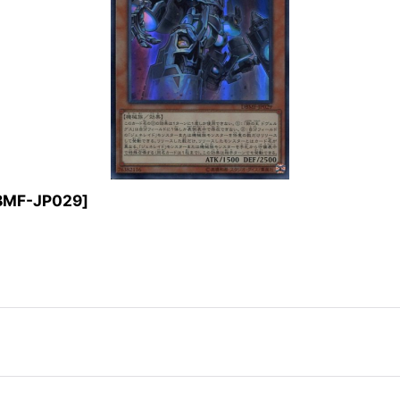
BMF-JP029
]