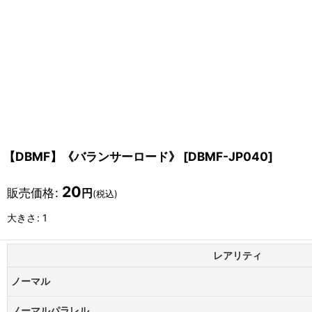
【DBMF】《バランサーロード》
[
DBMF-JP040
]
20
販売価格
:
円
(税込)
大きさ
:
1
レアリティ
ノーマル
ノーマルパラレル