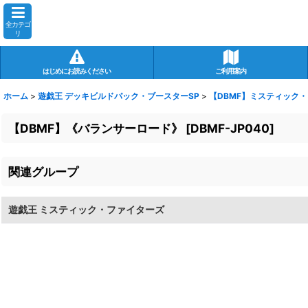
全カテゴ
リ
はじめにお読みください
ご利用案内
ホーム
>
遊戯王 デッキビルドパック・ブースターSP
>
【DBMF】ミスティック
【DBMF】《バランサーロード》
[
DBMF-JP040
]
関連グループ
遊戯王 ミスティック・ファイターズ