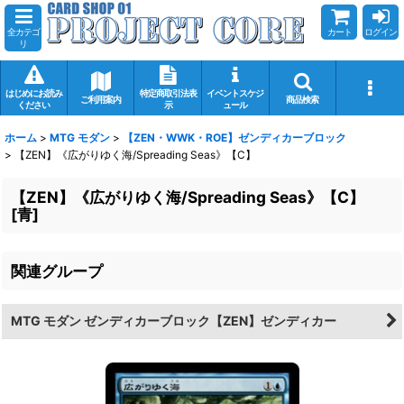
全カテゴ
カート
ログイン
リ
はじめにお読み
特定商取引法表
イベントスケジ
ご利用案内
商品検索
ください
示
ュール
ホーム
>
MTG モダン
>
【ZEN・WWK・ROE】ゼンディカーブロック
>
【ZEN】《広がりゆく海/Spreading Seas》【C】
【ZEN】《広がりゆく海/Spreading Seas》【C】
[
青
]
関連グループ
MTG モダン ゼンディカーブロック【ZEN】ゼンディカー