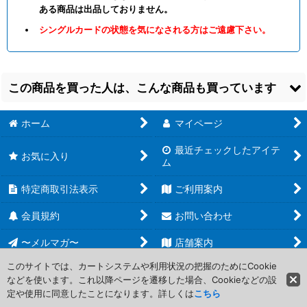
ある商品は出品しておりません。
シングルカードの状態を気になされる方はご遠慮下さい。
この商品を買った人は、こんな商品も買っています
ホーム
マイページ
最近チェックしたアイテ
お気に入り
ム
特定商取引法表示
ご利用案内
【CNS】《硫黄の
【AKH】《検
【EMA】《稲妻の連
渦/Sulfuric Vortex》
閲/Censor》【U】
鎖/Chain Lightning》
会員規約
お問い合わせ
【R】
[
赤/再録
]
[
青
]
【U】
[
赤
]
150
80
100
円
円
円
〜メルマガ〜
(税込)
(税込)
店舗案内
(税込)
このサイトでは、カートシステムや利用状況の把握のためにCookie
などを使います。これ以降ページを遷移した場合、Cookieなどの設
Copyright (C) 2006-2017 PROJECT CORE Corporation. All Rights
定や使用に同意したことになります。詳しくは
こちら
Reserved.