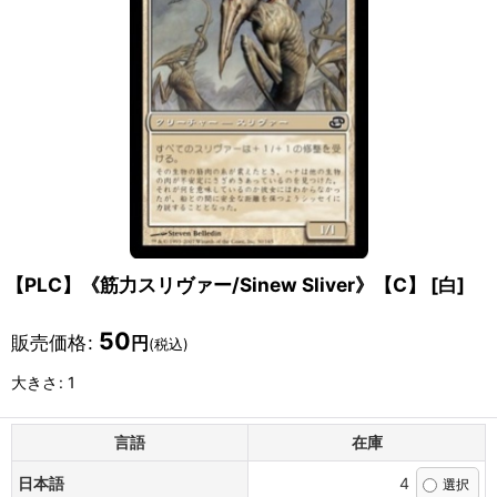
【PLC】《筋力スリヴァー/Sinew Sliver》【C】
[
白
]
50
販売価格
:
円
(税込)
大きさ
:
1
言語
在庫
日本語
4