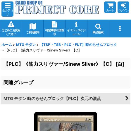
全カテゴ
カート
ログイン
リ
はじめにお読み
特定商取引法表
イベントスケジ
ご利用案内
商品検索
ください
示
ュール
ホーム
>
MTG モダン
>
【TSP・TSB・PLC・FUT】時のらせんブロック
>
【PLC】《筋力スリヴァー/Sinew Sliver》【C】
【PLC】《筋力スリヴァー/Sinew Sliver》【C】
[
白
]
関連グループ
MTG モダン 時のらせんブロック【PLC】次元の混乱