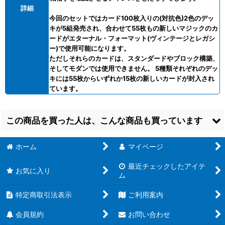
詳細
今回のセットではカード100枚入りの(対抗色)2色のデッ
キが5組発売され、合わせて55枚もの新しいマジックのカ
ードがエターナル・フォーマット(ヴィンテージとレガシ
ー)で使用可能になります。
ただしそれらのカードは、スタンダードやブロック構築、
そしてモダンでは使用できません。 5種類それぞれのデッ
キには55枚からいずれか15枚の新しいカードが封入され
ています。
この商品を買った人は、こんな商品も買っています
ホーム
マイページ
最近チェックしたアイテ
お気に入り
ム
特定商取引法表示
ご利用案内
マジック・ザ・ギャザ
マジック・ザ・ギャザ
マジック・ザ・ギャザ
リング 統率者2014 時
リング 統率者2014 一
リング 統率者2014 5
会員規約
お問い合わせ
空の観察 日本語版
から構築 日本語版
種アソート 日本語版