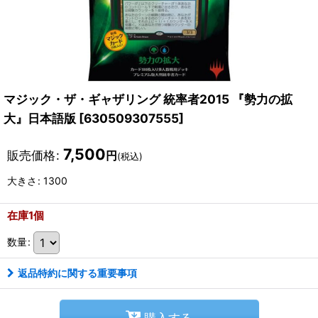
マジック・ザ・ギャザリング 統率者2015 『勢力の拡
大』日本語版
[
630509307555
]
7,500
販売価格
:
円
(税込)
大きさ
:
1300
在庫1個
数量
:
返品特約に関する重要事項
購入する