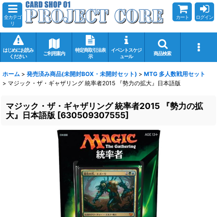
全カテゴ
カート
ログイン
リ
はじめにお読み
特定商取引法表
イベントスケジ
ご利用案内
商品検索
ください
示
ュール
ホーム
>
発売済み商品(未開封BOX・未開封セット)
>
MTG 多人数戦用セット
>
マジック・ザ・ギャザリング 統率者2015 『勢力の拡大』日本語版
マジック・ザ・ギャザリング 統率者2015 『勢力の拡
大』日本語版
[
630509307555
]