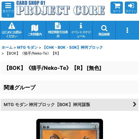
全カテゴ
カート
ログイン
リ
はじめにお読み
特定商取引法表
イベントスケジ
ご利用案内
商品検索
ください
示
ュール
ホーム
>
MTG モダン
>
【CHK・BOK・SOK】神河ブロック
>
【BOK】《猫手/Neko-Te》【R】
【BOK】《猫手/Neko-Te》【R】
[
無色
]
関連グループ
MTG モダン 神河ブロック【BOK】神河謀叛