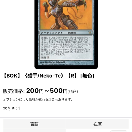
【BOK】《猫手/Neko-Te》【R】
[
無色
]
200
～500
販売価格
:
円
円
(税込)
オプションにより価格が変わる場合もあります。
大きさ
:
1
言語
在庫