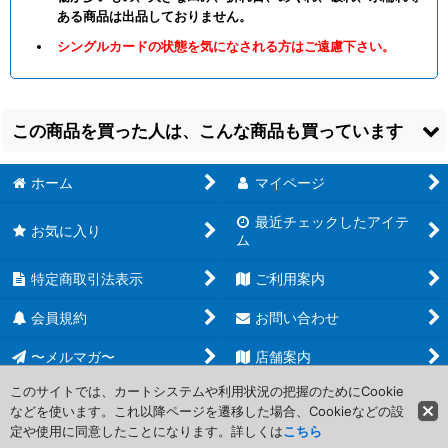
ある商品は出品しておりません。
シングルカードの状態を気になされる方はご遠慮下さい。
この商品を買った人は、こんな商品も買っています
ホーム
マイページ
最近チェックしたアイテ
お気に入り
ム
特定商取引法表示
ご利用案内
【DFT】《危険な近
【TDM】《敬慕される
【EOE】《送信内容の
道/Risky Shortcut》
嵐唱者/Venerated
解読/Decode
会員規約
お問い合わせ
【C】
[
黒/日本語
]
Stormsinger》【U】
Transmissions》
[
黒/日本語
]
【C】
[
黒/日本語
]
30
円
〜メルマガ〜
(税込)
店舗案内
30
20
円
円
(税込)
(税込)
在庫10個
在庫7個
在庫7個
このサイトでは、カートシステムや利用状況の把握のためにCookie
などを使います。これ以降ページを遷移した場合、Cookieなどの設
Copyright (C) 2006-2017 PROJECT CORE Corporation. All Rights
定や使用に同意したことになります。詳しくは
こちら
Reserved.