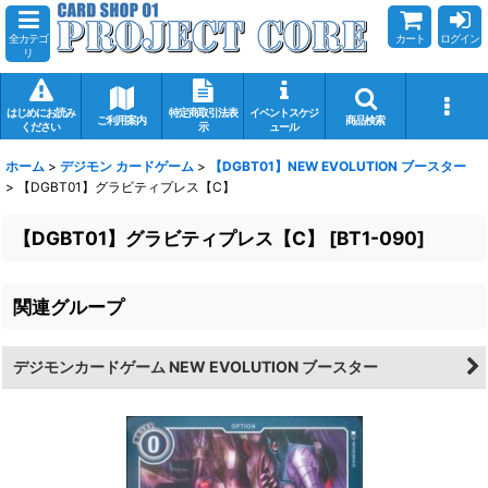
全カテゴ
カート
ログイン
リ
はじめにお読み
特定商取引法表
イベントスケジ
ご利用案内
商品検索
ください
示
ュール
ホーム
>
デジモン カードゲーム
>
【DGBT01】NEW EVOLUTION ブースター
>
【DGBT01】グラビティプレス【C】
【DGBT01】グラビティプレス【C】
[
BT1-090
]
関連グループ
デジモンカードゲーム NEW EVOLUTION ブースター