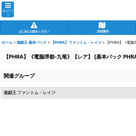
全カテゴ
リ
はじめにお読みください
ご利用案内
ホーム
>
遊戯王 基本パック
>
【PHRA】ファントム・レイジ
>
【PHRA】《電脳
【PHRA】《電脳堺都-九竜》【レア】
[
基本パック PHRA
関連グループ
遊戯王 ファントム・レイジ