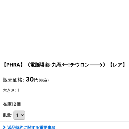
【PHRA】《電脳堺都-九竜
<--!チウロン--->
》【レア】
30
販売価格
:
円
(税込)
大きさ
:
1
在庫12個
数量
:
返品特約に関する重要事項