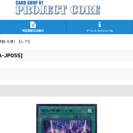
特定商取引法表示
イベントスケジュール
堺都-九竜》【レア】
-JP055
]