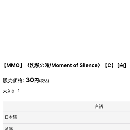
【MMQ】《沈黙の時/Moment of Silence》【C】
[
白
]
30
販売価格
:
円
(税込)
大きさ
:
1
言語
日本語
英語