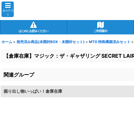
全カテゴ
リ
はじめにお読みください
ご利用案内
ホーム
>
発売済み商品(未開封BOX・未開封セット)
>
MTG 特殊構築済みセット
>
【倉庫在庫】マジック：ザ・ギャザリング SECRET LAIR「A
関連グループ
掘り出し物いっぱい！倉庫在庫