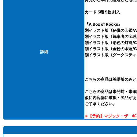
カード 5種 5枚 封入
『A Box of Rocks』
別イラスト版《秘儀の印鑑/Arcan
別イラスト版《統率者の宝球/Comm
別イラスト版《彩色の灯籠/Chroma
別イラスト版《金粉の水蓮/Gilde
詳細
別イラスト版《ダークスティールの鋳塊
こちらの商品は英語版のみと
こちらの商品は未開封・未確
仮に内容物に破損・欠品があ
ご了承ください。
※
【予約】
マジック：ザ・ギ