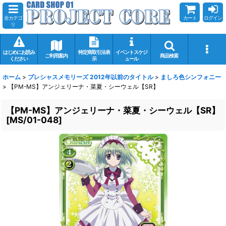
全カテゴ
カート
ログイン
リ
はじめにお読み
特定商取引法表
イベントスケジ
ご利用案内
商品検索
ください
示
ュール
ホーム
>
プレシャスメモリーズ 2012年以前のタイトル
>
ましろ色シンフォニー
>
【PM-MS】アンジェリーナ・菜夏・シーウェル【SR】
【PM-MS】アンジェリーナ・菜夏・シーウェル【SR】
[
MS/01-048
]