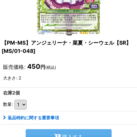
【PM-MS】アンジェリーナ・菜夏・シーウェル【SR】
[
MS/01-048
]
450
販売価格
:
円
(税込)
大きさ
:
2
在庫2個
数量
:
返品特約に関する重要事項
購入する