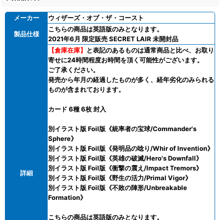
メーカー
ウィザーズ・オブ・ザ・コースト
こちらの商品は英語版のみとなります。
製品仕様
2021年6月 限定販売 SECRET LAIR 未開封品
【倉庫在庫】
と表記のあるものは通常商品と比べ、お取り
寄せに24時間程度お時間を頂く可能性がございます。
ご了承ください。
発売から年月の経過したものが多く、経年劣化のみられる
ものが含まれております。
カード 6種 6枚 封入
別イラスト版 Foil版《統率者の宝球/Commander's
Sphere》
別イラスト版 Foil版《発明品の唸り/Whir of Invention》
別イラスト版 Foil版《英雄の破滅/Hero's Downfall》
別イラスト版 Foil版《衝撃の震え/Impact Tremors》
詳細
別イラスト版 Foil版《野生の活力/Primal Vigor》
別イラスト版 Foil版《不敗の陣形/Unbreakable
Formation》
こちらの商品は英語版のみとなります。