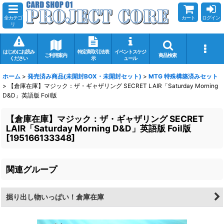
全カテゴ
カート
ログイン
リ
はじめにお読み
特定商取引法表
イベントスケジ
ご利用案内
商品検索
ください
示
ュール
ホーム
>
発売済み商品(未開封BOX・未開封セット)
>
MTG 特殊構築済みセット
>
【倉庫在庫】マジック：ザ・ギャザリング SECRET LAIR「Saturday Morning
D&D」英語版 Foil版
【倉庫在庫】マジック：ザ・ギャザリング SECRET
LAIR「Saturday Morning D&D」英語版 Foil版
[
195166133348
]
関連グループ
掘り出し物いっぱい！倉庫在庫