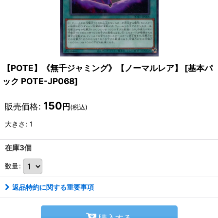
【POTE】《無千ジャミング》【ノーマルレア】
[
基本パ
ック POTE-JP068
]
150
販売価格
:
円
(税込)
大きさ
:
1
在庫3個
数量
:
返品特約に関する重要事項
購入する