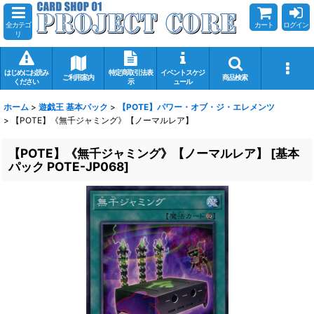
全カテゴ
カート
ログイン
リ
はじめにお読み
特定商取引法表
イベントスケジ
ご利用案内
商品検索
ください
示
ュール
ホーム
>
遊戯王 基本パック
>
【POTE】パワー・オブ・ジ・エレメンツ
>
【POTE】《無千ジャミング》【ノーマルレア】
【POTE】《無千ジャミング》【ノーマルレア】
[
基本
パック POTE-JP068
]