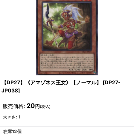
【DP27】《アマゾネス王女》【ノーマル】
[
DP27-
JP038
]
20
販売価格
:
円
(税込)
大きさ
:
1
在庫12個