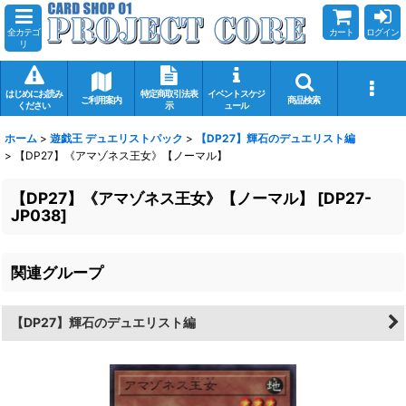
全カテゴ
カート
ログイン
リ
はじめにお読み
特定商取引法表
イベントスケジ
ご利用案内
商品検索
ください
示
ュール
ホーム
>
遊戯王 デュエリストパック
>
【DP27】輝石のデュエリスト編
>
【DP27】《アマゾネス王女》【ノーマル】
【DP27】《アマゾネス王女》【ノーマル】
[
DP27-
JP038
]
関連グループ
【DP27】輝石のデュエリスト編