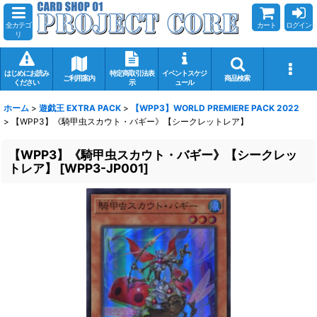
全カテゴ
カート
ログイン
リ
はじめにお読み
特定商取引法表
イベントスケジ
ご利用案内
商品検索
ください
示
ュール
ホーム
>
遊戯王 EXTRA PACK
>
【WPP3】WORLD PREMIERE PACK 2022
>
【WPP3】《騎甲虫スカウト・バギー》【シークレットレア】
【WPP3】《騎甲虫スカウト・バギー》【シークレッ
トレア】
[
WPP3-JP001
]