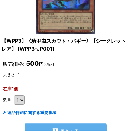
【WPP3】《騎甲虫スカウト・バギー》【シークレット
レア】
[
WPP3-JP001
]
500
販売価格
:
円
(税込)
大きさ
:
1
在庫1個
数量
:
返品特約に関する重要事項
購入する