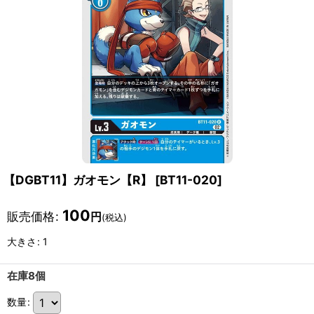
【DGBT11】ガオモン【R】
[
BT11-020
]
100
販売価格
:
円
(税込)
大きさ
:
1
在庫8個
数量
: