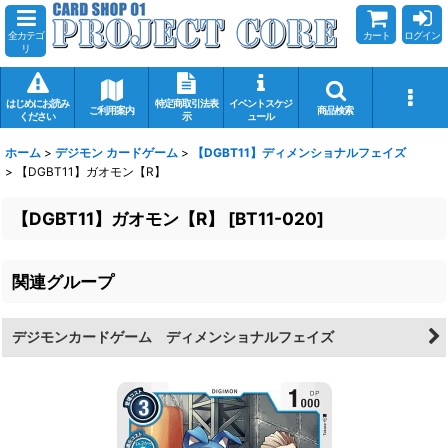
全カテゴ
カート
ログイン
リ
はじめにお読み
特定商取引法表
イベントスケジ
ご利用案内
商品検索
ください
示
ュール
ホーム
>
デジモン カードゲーム
>
【DGBT11】ディメンショナルフェイズ
>
【DGBT11】ガオモン【R】
【DGBT11】ガオモン【R】
[
BT11-020
]
関連グループ
デジモンカードゲーム ディメンショナルフェイズ