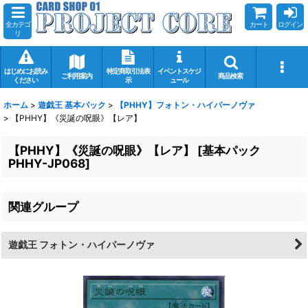
全カテゴ
カート
ログイン
リ
はじめにお読み
特定商取引法表
イベントスケジ
ご利用案内
商品検索
ください
示
ュール
ホーム
>
遊戯王 基本パック
>
【PHHY】フォトン・ハイパーノヴァ
>
【PHHY】《災誕の呪眼》【レア】
【PHHY】《災誕の呪眼》【レア】
[
基本パック
PHHY-JP068
]
関連グループ
遊戯王 フォトン・ハイパーノヴァ