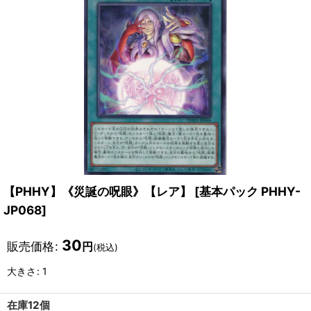
【PHHY】《災誕の呪眼》【レア】
[
基本パック PHHY-
JP068
]
30
販売価格
:
円
(税込)
大きさ
:
1
在庫12個