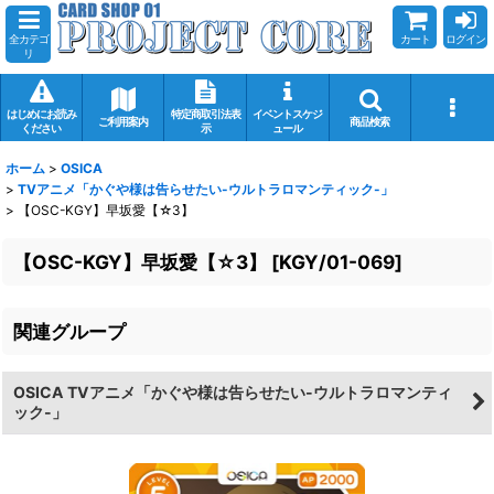
全カテゴ
カート
ログイン
リ
はじめにお読み
特定商取引法表
イベントスケジ
ご利用案内
商品検索
ください
示
ュール
ホーム
>
OSICA
>
TVアニメ「かぐや様は告らせたい-ウルトラロマンティック-」
>
【OSC-KGY】早坂愛【☆3】
【OSC-KGY】早坂愛【☆3】
[
KGY/01-069
]
関連グループ
OSICA TVアニメ「かぐや様は告らせたい-ウルトラロマンティ
ック-」