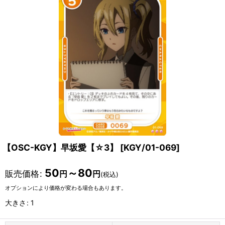
【OSC-KGY】早坂愛【☆3】
[
KGY/01-069
]
50
～80
販売価格
:
円
円
(税込)
オプションにより価格が変わる場合もあります。
大きさ
:
1