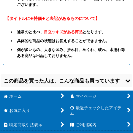
ございます。
【タイトルに※特価※と表記があるものについて】
通常のと比べ、
目立つキズがある商品
となります。
具体的な商品の状態はお答えすることができません。
傷が多いもの、大きな凹み、折れ目、めくれ、破れ、水濡れ等
ある商品は出品しておりません。
この商品を買った人は、こんな商品も買っています
ホーム
マイページ
最近チェックしたアイテ
お気に入り
ム
特定商取引法表示
ご利用案内
【OSC-KGY】早坂愛
【OSC-KGY】早坂愛
【OSC-KGY】白銀圭