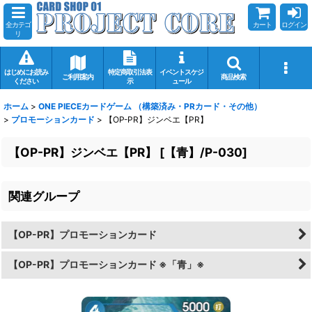
全カテゴ
カート
ログイン
リ
はじめにお読み
特定商取引法表
イベントスケジ
ご利用案内
商品検索
ください
示
ュール
ホーム
>
ONE PIECEカードゲーム （構築済み・PRカード・その他）
>
プロモーションカード
>
【OP-PR】ジンベエ【PR】
【OP-PR】ジンベエ【PR】
[
【青】/P-030
]
関連グループ
【OP-PR】プロモーションカード
【OP-PR】プロモーションカード ※「青」※