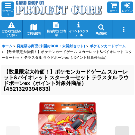
全カテゴ
カート
ログイン
リ
はじめにお読み
特定商取引法表
イベントスケジ
ご利用案内
商品検索
ください
示
ュール
ホーム
>
発売済み商品(未開封BOX・未開封セット)
>
ポケモンカードゲーム
>
【数量限定大特価！】ポケモンカードゲーム スカーレット&バイオレット スタ
ーターセット テラスタル ラウドボーンex（ポイント対象外商品）
【数量限定大特価！】ポケモンカードゲーム スカーレ
ット&バイオレット スターターセット テラスタル ラウ
ドボーンex（ポイント対象外商品）
[
4521329394633
]