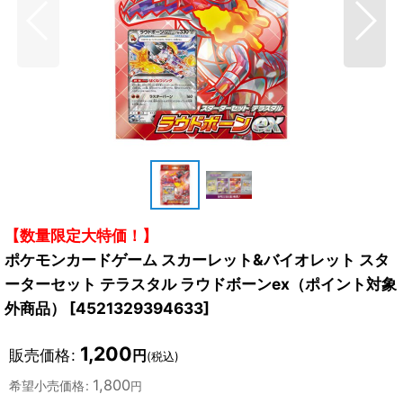
【数量限定大特価！】
ポケモンカードゲーム スカーレット&バイオレット スタ
ーターセット テラスタル ラウドボーンex（ポイント対象
外商品）
[
4521329394633
]
1,200
販売価格
:
円
(税込)
1,800
希望小売価格
:
円