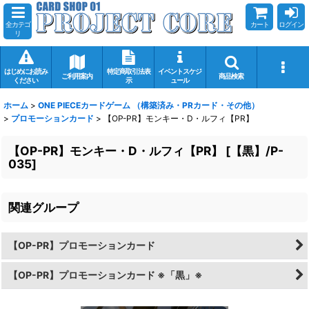
全カテゴ
カート
ログイン
リ
はじめにお読み
特定商取引法表
イベントスケジ
ご利用案内
商品検索
ください
示
ュール
ホーム
>
ONE PIECEカードゲーム （構築済み・PRカード・その他）
>
プロモーションカード
>
【OP-PR】モンキー・D・ルフィ【PR】
【OP-PR】モンキー・D・ルフィ【PR】
[
【黒】/P-
035
]
関連グループ
【OP-PR】プロモーションカード
【OP-PR】プロモーションカード ※「黒」※