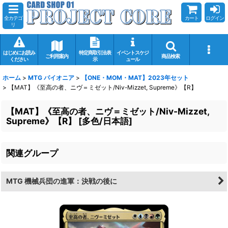
全カテゴ
カート
ログイン
リ
はじめにお読み
特定商取引法表
イベントスケジ
ご利用案内
商品検索
ください
示
ュール
ホーム
>
MTG パイオニア
>
【ONE・MOM・MAT】2023年セット
>
【MAT】《至高の者、ニヴ＝ミゼット/Niv-Mizzet, Supreme》【R】
【MAT】《至高の者、ニヴ＝ミゼット/Niv-Mizzet,
Supreme》【R】
[
多色/日本語
]
関連グループ
MTG 機械兵団の進軍：決戦の後に