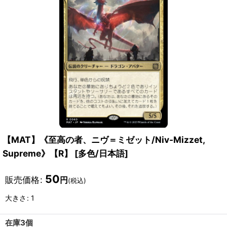
【MAT】《至高の者、ニヴ＝ミゼット/Niv-Mizzet,
Supreme》【R】
[
多色/日本語
]
50
販売価格
:
円
(税込)
大きさ
:
1
在庫3個