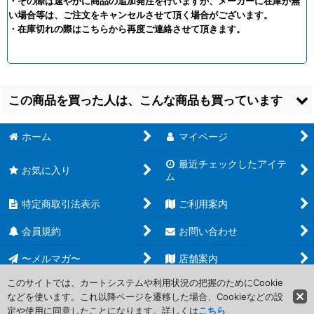
・その際は速やかに商品の追加発注を行いますが、メーカーに在庫が無
い場合等は、ご注文をキャンセルさせて頂く場合がございます。
・在庫切れの際はこちらから再度ご連絡させて頂きます。
この商品を買った人は、こんな商品も買っています
ホーム
マイページ
最近チェックしたアイテ
お気に入り
ム
特定商取引法表示
ご利用案内
【倉庫在庫】
【DGPR】アンゴラモ
【OP-EB01】ブルック
NITROPLUS CARD
ン【PR】
[
P-
【SR】
[
【黒】/EB01-
会員規約
お問い合わせ
MASTERSカードスリ
060(01)
]
046
]
ーブ-Fate/Zero（60
150
100
円
円
〜メルマガ〜
(税込)
店舗案内
(税込)
枚入り）
在庫4個
在庫27個
[
4981932503813
]
このサイトでは、カートシステムや利用状況の把握のためにCookie
1,000
円
(税込)
などを使います。これ以降ページを遷移した場合、Cookieなどの設
Copyright (C) 2006-2017 PROJECT CORE Corporation. All Rights
在庫9個
定や使用に同意したことになります。詳しくは
こちら
Reserved.