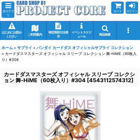
全カテゴ
カート
ログイン
リ
はじめにお読み
特定商取引法表
イベントスケジ
ご利用案内
商品検索
ください
示
ュール
ホーム
>
サプライ
>
バンダイ カードダス オフィシャルサプライ コレクション
>
カードダスマスターズ オフィシャル スリーブ コレクション 舞-HiME（60枚入
り）#304
カードダスマスターズ オフィシャル スリーブ コレクシ
ョン 舞-HiME（60枚入り）#304
[
4543112574312
]