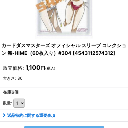
カードダスマスターズ オフィシャル スリーブ コレクショ
ン 舞-HiME（60枚入り）#304
[
4543112574312
]
1,100
販売価格
:
円
(税込)
大きさ
:
80
在庫6個
数量
:
返品特約に関する重要事項