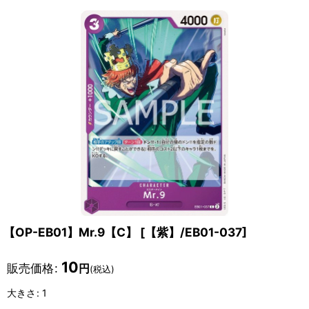
【OP-EB01】Mr.9【C】
[
【紫】/EB01-037
]
10
販売価格
:
円
(税込)
大きさ
:
1