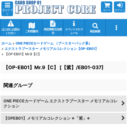
全カテゴ
カート
ログイン
リ
はじめにお読み
特定商取引法表
イベントスケジ
ご利用案内
商品検索
ください
示
ュール
ホーム
>
ONE PIECEカードゲーム （ブースターパック系）
>
エクストラブースター メモリアルコレクション【OP-EB01】
>
【OP-EB01】Mr.9【C】
【OP-EB01】Mr.9【C】
[
【紫】/EB01-037
]
関連グループ
ONE PIECEカードゲーム エクストラブースター メモリアルコレ
クション
【OPEB01】メモリアルコレクション ※「紫」※