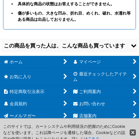
具体的な商品の状態はお答えすることができません。
傷が多いもの、大きな凹み、折れ目、めくれ、破れ、水濡れ等
ある商品は出品しておりません。
この商品を買った人は、こんな商品も買っています
ホーム
マイページ
最近チェックしたアイテ
お気に入り
ム
特定商取引法表示
ご利用案内
【OP-EB01】Mr.1(ダ
【OP-EB01】ハンニャ
【OP-EB01】ラブーン
ズ・ボーネス)【R】
バル【L】
[
【青
【C】
[
【黒】/EB01-
会員規約
お問い合わせ
[
【青】/EB01-027
]
紫】/EB01-021
]
047
]
30
30
10
円
円
円
〜メルマガ〜
(税込)
(税込)
店舗案内
(税込)
在庫8個
在庫9個
在庫16個
このサイトでは、カートシステムや利用状況の把握のためにCookie
などを使います。これ以降ページを遷移した場合、Cookieなどの設
Copyright (C) 2006-2017 PROJECT CORE Corporation. All Rights
定や使用に同意したことになります。詳しくは
こちら