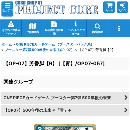
全カテゴ
カート
ログイン
リ
はじめにお読み
特定商取引法表
イベントスケジ
ご利用案内
商品検索
ください
示
ュール
ホーム
>
ONE PIECEカードゲーム （ブースターパック系）
>
ブースター第7弾 500年後の未来【OP-07】
>
【OP-07】芳香脚【R】
【OP-07】芳香脚【R】
[
【青】/OP07-057
]
関連グループ
ONE PIECEカードゲーム ブースター第7弾 500年後の未来
【OP07】500年後の未来 ※「青」※