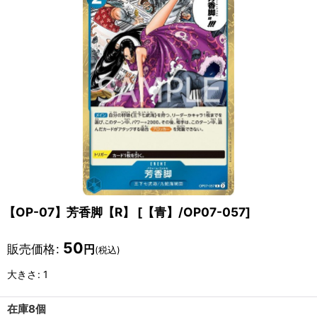
【OP-07】芳香脚【R】
[
【青】/OP07-057
]
50
販売価格
:
円
(税込)
大きさ
:
1
在庫8個