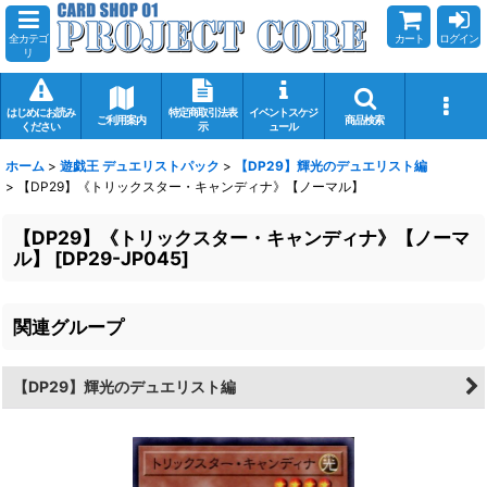
全カテゴ
カート
ログイン
リ
はじめにお読み
特定商取引法表
イベントスケジ
ご利用案内
商品検索
ください
示
ュール
ホーム
>
遊戯王 デュエリストパック
>
【DP29】輝光のデュエリスト編
>
【DP29】《トリックスター・キャンディナ》【ノーマル】
【DP29】《トリックスター・キャンディナ》【ノーマ
ル】
[
DP29-JP045
]
関連グループ
【DP29】輝光のデュエリスト編