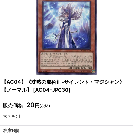
【AC04】《沈黙の魔術師-サイレント・マジシャン》
【ノーマル】
[
AC04-JP030
]
20
販売価格
:
円
(税込)
大きさ
:
1
在庫6個