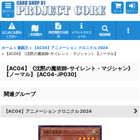
全カテゴ
カート
ログイン
リ
はじめにお読み
特定商取引法表
イベントスケジ
ご利用案内
商品検索
ください
示
ュール
ホーム
>
遊戯王
>
【AC04】アニメーション クロニクル 2024
>
【AC04】《沈黙の魔術師-サイレント・マジシャン》【ノーマル】
【AC04】《沈黙の魔術師-サイレント・マジシャン》
【ノーマル】
[
AC04-JP030
]
関連グループ
【AC04】アニメーション クロニクル 2024