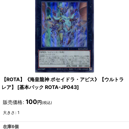
【ROTA】《海皇龍神 ポセイドラ・アビス》【ウルトラ
レア】
[
基本パック ROTA-JP043
]
100
販売価格
:
円
(税込)
大きさ
:
1
在庫6個