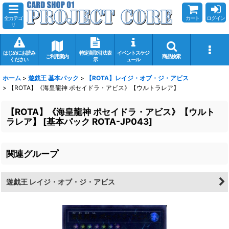
全カテゴ
カート
ログイン
リ
はじめにお読み
特定商取引法表
イベントスケジ
ご利用案内
商品検索
ください
示
ュール
ホーム
>
遊戯王 基本パック
>
【ROTA】レイジ・オブ・ジ・アビス
>
【ROTA】《海皇龍神 ポセイドラ・アビス》【ウルトラレア】
【ROTA】《海皇龍神 ポセイドラ・アビス》【ウルト
ラレア】
[
基本パック ROTA-JP043
]
関連グループ
遊戯王 レイジ・オブ・ジ・アビス