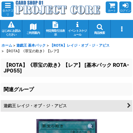
全カテゴ
カート
ログイン
リ
はじめにお読み
特定商取引法表
イベントスケジ
ご利用案内
商品検索
ください
示
ュール
ホーム
>
遊戯王 基本パック
>
【ROTA】レイジ・オブ・ジ・アビス
>
【ROTA】《罪宝の欺き》【レア】
【ROTA】《罪宝の欺き》【レア】
[
基本パック ROTA-
JP055
]
関連グループ
遊戯王 レイジ・オブ・ジ・アビス