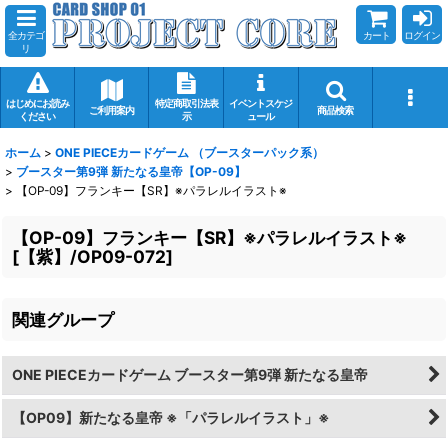
全カテゴ
カート
ログイン
リ
はじめにお読み
特定商取引法表
イベントスケジ
ご利用案内
商品検索
ください
示
ュール
ホーム
>
ONE PIECEカードゲーム （ブースターパック系）
>
ブースター第9弾 新たなる皇帝【OP-09】
>
【OP-09】フランキー【SR】※パラレルイラスト※
【OP-09】フランキー【SR】※パラレルイラスト※
[
【紫】/OP09-072
]
関連グループ
ONE PIECEカードゲーム ブースター第9弾 新たなる皇帝
【OP09】新たなる皇帝 ※「パラレルイラスト」※