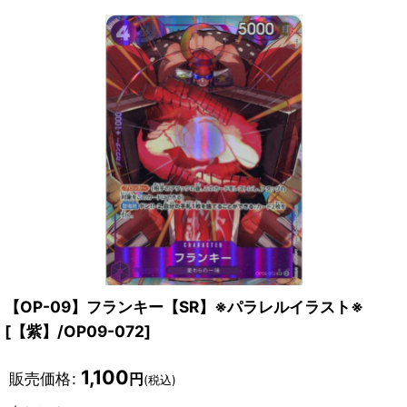
【OP-09】フランキー【SR】※パラレルイラスト※
[
【紫】/OP09-072
]
1,100
販売価格
:
円
(税込)