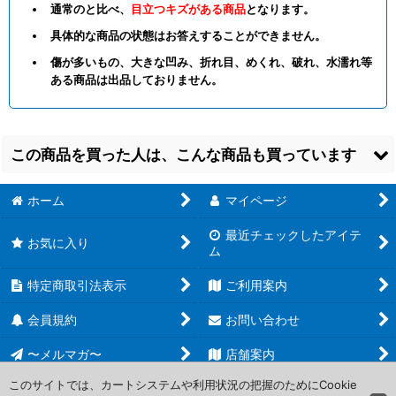
通常のと比べ、
目立つキズがある商品
となります。
具体的な商品の状態はお答えすることができません。
傷が多いもの、大きな凹み、折れ目、めくれ、破れ、水濡れ等
ある商品は出品しておりません。
この商品を買った人は、こんな商品も買っています
ホーム
マイページ
最近チェックしたアイテ
お気に入り
ム
特定商取引法表示
ご利用案内
【OP-EB01】うるせ
【OP-04】トニートニ
【OP-16】モンキー・
ェ!!!いこう!!!!【C】
ー・チョッパー【C】
Ｄ・ルフィ【L】
[
緑
会員規約
お問い合わせ
[
【赤】/EB01-009
]
[
【赤】/OP04-010
]
青/OP16-022
]
20
20
30
円
円
円
〜メルマガ〜
(税込)
(税込)
店舗案内
(税込)
在庫11個
在庫12個
在庫9個
このサイトでは、カートシステムや利用状況の把握のためにCookie