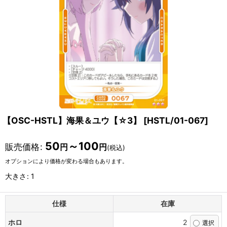
【OSC-HSTL】海果＆ユウ【☆3】
[
HSTL/01-067
]
50
～100
販売価格
:
円
円
(税込)
オプションにより価格が変わる場合もあります。
大きさ
:
1
仕様
在庫
ホロ
2