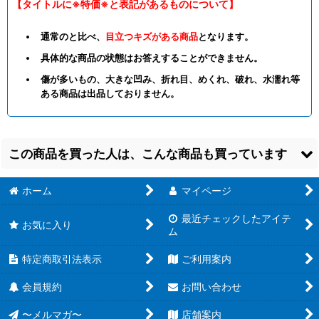
【タイトルに※特価※と表記があるものについて】
通常のと比べ、
目立つキズがある商品
となります。
具体的な商品の状態はお答えすることができません。
傷が多いもの、大きな凹み、折れ目、めくれ、破れ、水濡れ等
ある商品は出品しておりません。
この商品を買った人は、こんな商品も買っています
ホーム
マイページ
最近チェックしたアイテ
お気に入り
ム
特定商取引法表示
ご利用案内
【OSC-HSTL】海果＆
【OSC-HSTL】海果＆
【OSC-HSTL】海果＆
ユウ【☆2】
ユウ【☆2】
ユウ【☆2】
会員規約
お問い合わせ
[
HSTL/01-073
]
[
HSTL/01-076
]
[
HSTL/01-074
]
30
50
30
円
円
円
〜メルマガ〜
(税込)
(税込)
店舗案内
(税込)