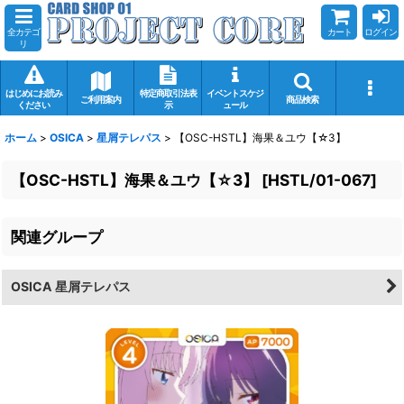
全カテゴ
カート
ログイン
リ
はじめにお読み
特定商取引法表
イベントスケジ
ご利用案内
商品検索
ください
示
ュール
ホーム
>
OSICA
>
星屑テレパス
>
【OSC-HSTL】海果＆ユウ【☆3】
【OSC-HSTL】海果＆ユウ【☆3】
[
HSTL/01-067
]
関連グループ
OSICA 星屑テレパス