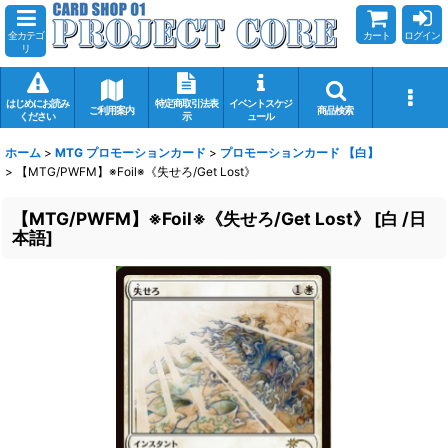
全カテゴ
カート
ログイン
リ
はじめにお読み
特定商取引法表
イベントスケジ
ご利用案内
商品検索
ください
示
ュール
ホーム
>
MTG プロモーションカード
>
プロモーションカード 【白】
>
【MTG/PWFM】※Foil※《失せろ/Get Lost》
【MTG/PWFM】※Foil※《失せろ/Get Lost》
[
白 /日
本語
]