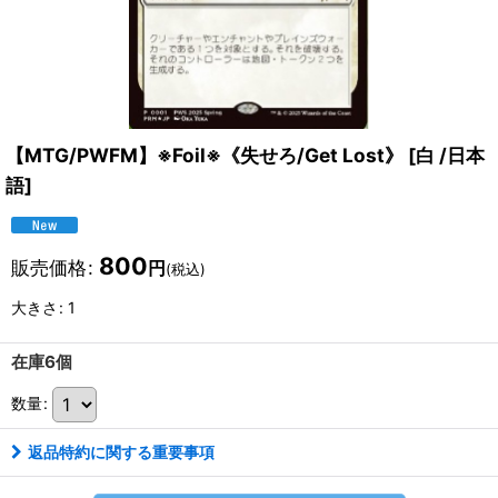
【MTG/PWFM】※Foil※《失せろ/Get Lost》
[
白 /日本
語
]
800
販売価格
:
円
(税込)
大きさ
:
1
在庫6個
数量
:
返品特約に関する重要事項