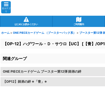
全カテゴ
リ
はじめにお読みください
ご利用案内
ホーム
>
ONE PIECEカードゲーム （ブースターパック系）
>
ブースター第12弾 師
【OP-12】ハグワール・Ｄ・サウロ【UC】
[
【青】/OP1
関連グループ
ONE PIECEカードゲーム ブースター第12弾 師弟の絆
【OP12】師弟の絆 ※「青」※