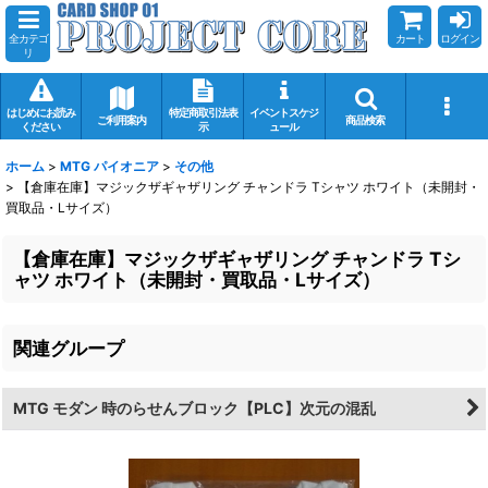
全カテゴ
カート
ログイン
リ
はじめにお読み
特定商取引法表
イベントスケジ
ご利用案内
商品検索
ください
示
ュール
ホーム
>
MTG パイオニア
>
その他
>
【倉庫在庫】マジックザギャザリング チャンドラ Tシャツ ホワイト（未開封・
買取品・Lサイズ）
【倉庫在庫】マジックザギャザリング チャンドラ Tシ
ャツ ホワイト（未開封・買取品・Lサイズ）
関連グループ
MTG モダン 時のらせんブロック【PLC】次元の混乱