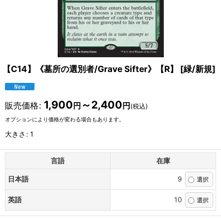
【C14】《墓所の選別者/Grave Sifter》【R】
[
緑/新規
]
1,900
～2,400
販売価格
:
円
円
(税込)
オプションにより価格が変わる場合もあります。
大きさ
:
1
言語
在庫
日本語
9
英語
10