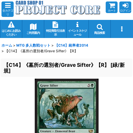
全カテゴ
カート
ログイン
リ
はじめにお読み
特定商取引法表
イベントスケジ
ご利用案内
商品検索
ください
示
ュール
ホーム
>
MTG 多人数戦セット
>
【C14】統率者2014
>
【C14】《墓所の選別者/Grave Sifter》【R】
【C14】《墓所の選別者/Grave Sifter》【R】
[
緑/新
規
]