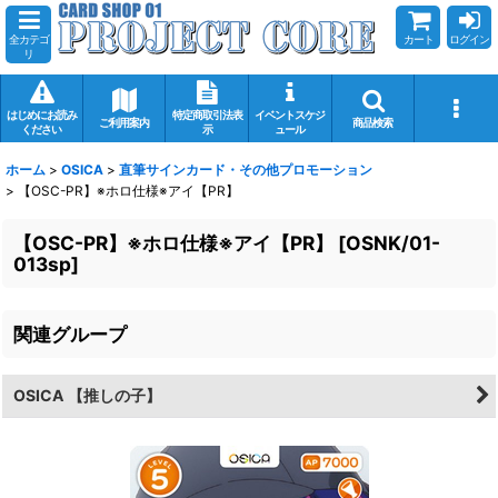
全カテゴ
カート
ログイン
リ
はじめにお読み
特定商取引法表
イベントスケジ
ご利用案内
商品検索
ください
示
ュール
ホーム
>
OSICA
>
直筆サインカード・その他プロモーション
>
【OSC-PR】※ホロ仕様※アイ【PR】
【OSC-PR】※ホロ仕様※アイ【PR】
[
OSNK/01-
013sp
]
関連グループ
OSICA 【推しの子】