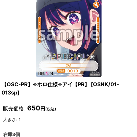
【OSC-PR】※ホロ仕様※アイ【PR】
[
OSNK/01-
013sp
]
650
販売価格
:
円
(税込)
大きさ
:
1
在庫3個