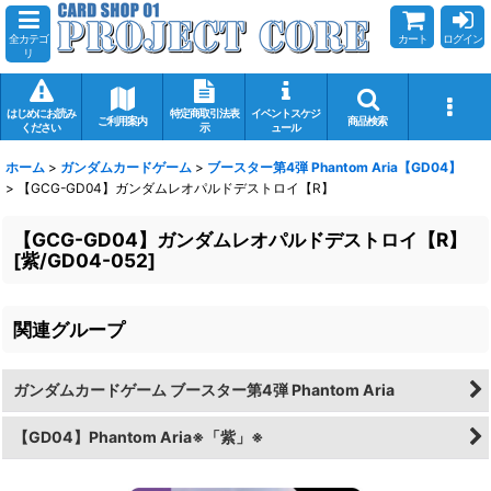
全カテゴ
カート
ログイン
リ
はじめにお読み
特定商取引法表
イベントスケジ
ご利用案内
商品検索
ください
示
ュール
ホーム
>
ガンダムカードゲーム
>
ブースター第4弾 Phantom Aria【GD04】
>
【GCG-GD04】ガンダムレオパルドデストロイ【R】
【GCG-GD04】ガンダムレオパルドデストロイ【R】
[
紫/GD04-052
]
関連グループ
ガンダムカードゲーム ブースター第4弾 Phantom Aria
【GD04】Phantom Aria※「紫」※