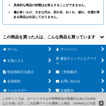
具体的な商品の状態はお答えすることができません。
傷が多いもの、大きな凹み、折れ目、めくれ、破れ、水濡れ等
ある商品は出品しておりません。
この商品を買った人は、こんな商品も買っています
ホーム
マイページ
最近チェックしたアイテ
お気に入り
ム
特定商取引法表示
ご利用案内
【GCG-GD02】ガン
【GCG-GD04】ウィ
【GCG-GD04】レ
ダムエアマスター
ルゲム【R】
イ・ザ・バレル【R】
会員規約
お問い合わせ
【U】
[
【紫】/GD02-
[
白/GD04-129
]
[
紫/GD04-093
]
059
]
100
150
円
円
〜メルマガ〜
(税込)
店舗案内
(税込)
50
円
(税込)
在庫11個
在庫14個
在庫19個
このサイトでは、カートシステムや利用状況の把握のためにCookie
などを使います。これ以降ページを遷移した場合、Cookieなどの設
Copyright (C) 2006-2017 PROJECT CORE Corporation. All Rights