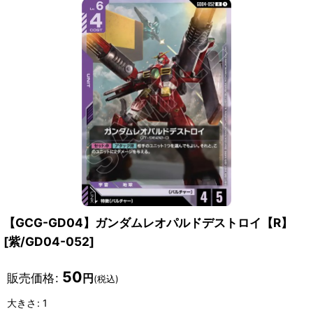
【GCG-GD04】ガンダムレオパルドデストロイ【R】
[
紫/GD04-052
]
50
販売価格
:
円
(税込)
大きさ
:
1