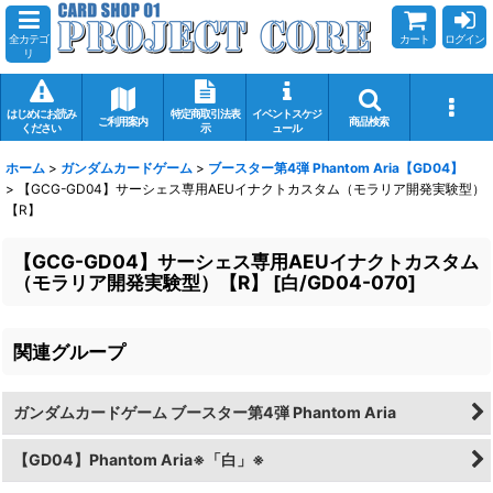
全カテゴ
カート
ログイン
リ
はじめにお読み
特定商取引法表
イベントスケジ
ご利用案内
商品検索
ください
示
ュール
ホーム
>
ガンダムカードゲーム
>
ブースター第4弾 Phantom Aria【GD04】
>
【GCG-GD04】サーシェス専用AEUイナクトカスタム（モラリア開発実験型）
【R】
【GCG-GD04】サーシェス専用AEUイナクトカスタム
（モラリア開発実験型）【R】
[
白/GD04-070
]
関連グループ
ガンダムカードゲーム ブースター第4弾 Phantom Aria
【GD04】Phantom Aria※「白」※