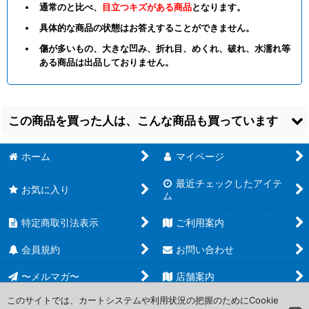
通常のと比べ、
目立つキズがある商品
となります。
具体的な商品の状態はお答えすることができません。
傷が多いもの、大きな凹み、折れ目、めくれ、破れ、水濡れ等
ある商品は出品しておりません。
この商品を買った人は、こんな商品も買っています
ホーム
マイページ
最近チェックしたアイテ
お気に入り
ム
特定商取引法表示
ご利用案内
【GCG-GD04】ガン
【GCG-GD05】ガン
【GCG-EB01】トール
ヴォルヴァ【U】
ダム・バルバトスルプ
ギスII【R】
[
緑/EB01-
会員規約
お問い合わせ
[
緑/GD04-025
]
スレクス【LR】
025
]
[
紫/GD05-051
]
30
50
円
円
〜メルマガ〜
(税込)
店舗案内
(税込)
150
円
(税込)
在庫12個
在庫13個
在庫16個
このサイトでは、カートシステムや利用状況の把握のためにCookie