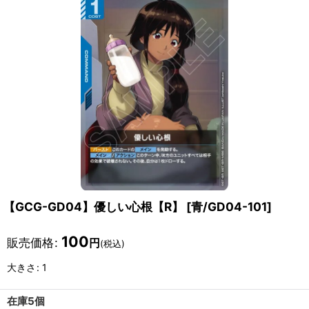
【GCG-GD04】優しい心根【R】
[
青/GD04-101
]
100
販売価格
:
円
(税込)
大きさ
:
1
在庫5個