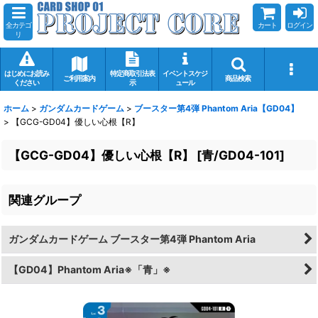
全カテゴ
カート
ログイン
リ
はじめにお読み
特定商取引法表
イベントスケジ
ご利用案内
商品検索
ください
示
ュール
ホーム
>
ガンダムカードゲーム
>
ブースター第4弾 Phantom Aria【GD04】
>
【GCG-GD04】優しい心根【R】
【GCG-GD04】優しい心根【R】
[
青/GD04-101
]
関連グループ
ガンダムカードゲーム ブースター第4弾 Phantom Aria
【GD04】Phantom Aria※「青」※