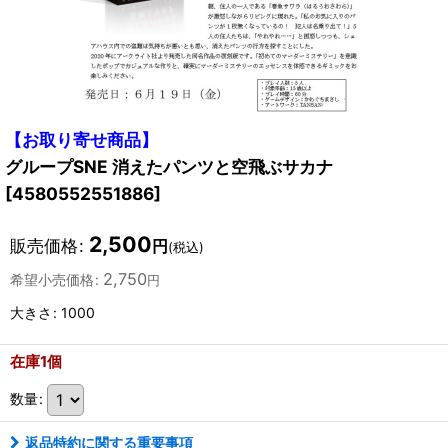
【お取り寄せ商品】
グループSNE 消えたパンツと空飛ぶサカナ
[
4580552551886
]
2,500
販売価格
:
円
(税込)
2,750
希望小売価格
:
円
大きさ
:
1000
在庫1個
数量
:
返品特約に関する重要事項