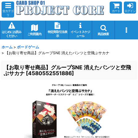
全カテゴ
カート
ログイン
リ
はじめにお読み
特定商取引法表
イベントスケジ
ご利用案内
商品検索
ください
示
ュール
ホーム
>
ボードゲーム
>
【お取り寄せ商品】グループSNE 消えたパンツと空飛ぶサカナ
【お取り寄せ商品】グループSNE 消えたパンツと空飛
ぶサカナ
[
4580552551886
]