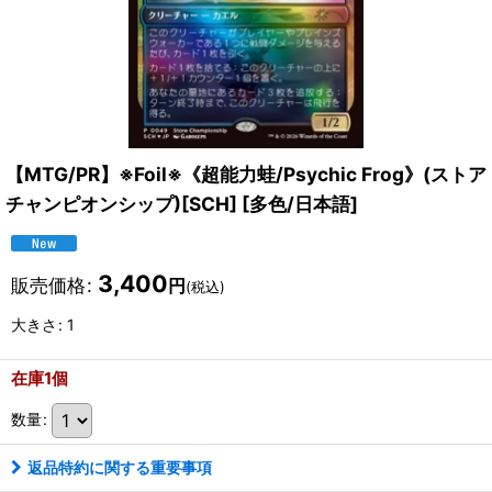
【MTG/PR】※Foil※《超能力蛙/Psychic Frog》(ストア
チャンピオンシップ)[SCH]
[
多色/日本語
]
3,400
販売価格
:
円
(税込)
大きさ
:
1
在庫1個
数量
:
返品特約に関する重要事項