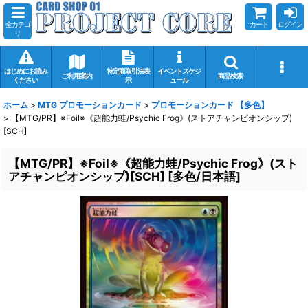
全カテゴ
カート
ログイン
リ
はじめにお読み
特定商取引法表
イベントスケジ
ご利用案内
商品検索
ください
示
ュール
ホーム
>
MTG プロモーションカード
>
プロモーションカード 【多色】
>
【MTG/PR】※Foil※《超能力蛙/Psychic Frog》(ストアチャンピオンシップ)
[SCH]
【MTG/PR】※Foil※《超能力蛙/Psychic Frog》(スト
アチャンピオンシップ)[SCH]
[
多色/日本語
]